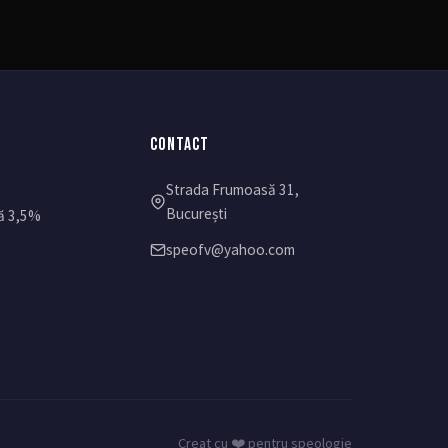
CONTACT
Strada Frumoasă 31,
București
ă 3,5%
speofv@yahoo.com
Creat cu ❤️ pentru speologie