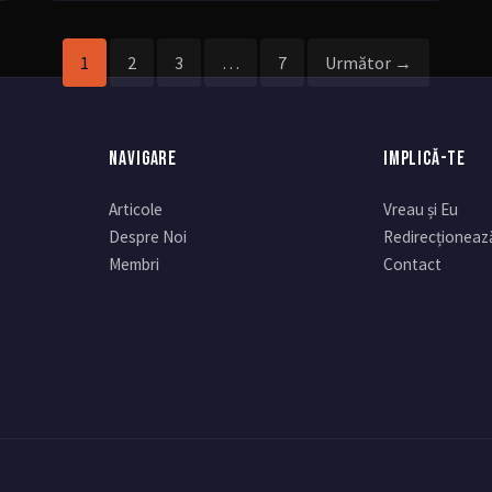
PAGINAȚIE
1
2
3
…
7
Următor →
ARTICOLE
NAVIGARE
IMPLICĂ-TE
Articole
Vreau și Eu
Despre Noi
Redirecționeaz
Membri
Contact