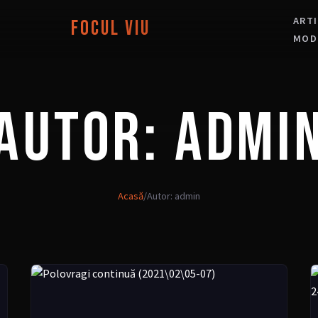
ART
Focul Viu
MOD
AUTOR:
ADMI
Acasă
/
Autor: admin