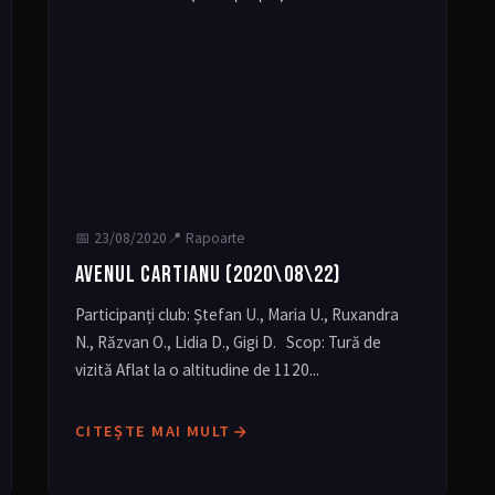
📅
23/08/2020
📍 Rapoarte
AVENUL CARTIANU (2020\08\22)
Participanți club: Ștefan U., Maria U., Ruxandra
N., Răzvan O., Lidia D., Gigi D. Scop: Tură de
vizită Aflat la o altitudine de 1120...
CITEȘTE MAI MULT