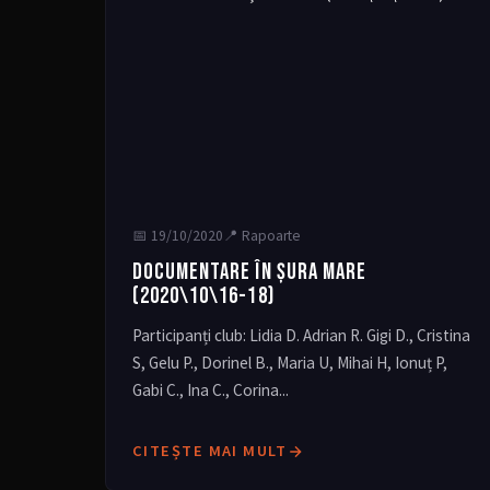
📅
19/10/2020
📍 Rapoarte
DOCUMENTARE ÎN ȘURA MARE
(2020\10\16-18)
Participanți club: Lidia D. Adrian R. Gigi D., Cristina
S, Gelu P., Dorinel B., Maria U, Mihai H, Ionuț P,
Gabi C., Ina C., Corina...
CITEȘTE MAI MULT