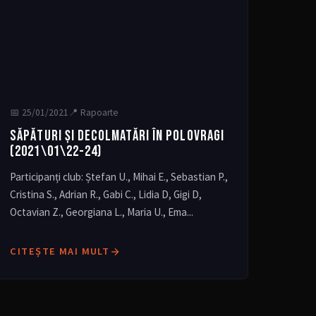
📅
25/01/2021
📍 Rapoarte
SĂPĂTURI ȘI DECOLMATĂRI ÎN POLOVRAGI
(2021\01\22-24)
Participanți club: Ștefan U., Mihai E., Sebastian P.,
Cristina S., Adrian R., Gabi C., Lidia D, Gigi D,
Octavian Z., Georgiana L., Maria U., Ema...
CITEȘTE MAI MULT