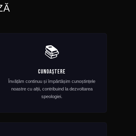
ZĂ
📚
CUNOAȘTERE
Învățăm continuu și împărtășim cunoștințele
noastre cu alții, contribuind la dezvoltarea
speologiei.