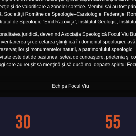
tecţie şi de valorificare a zonelor carstice. Membri săi au fost pri
ă, Societăţii Române de Speologie–Carstologie, Federaţiei Rom
tutul de Speologie ”Emil Racoviţă”, Institutul Geologic, Institutul
sonalitatea juridică, devenind Asociaţia Speologică Focul Viu B
entarierea şi cercetarea ştiinţifică în domeniul speologiei, având
rezervaţiilor şi monumentelor naturii, a patrimoniului speologic.
ivitate este dat de pasiunea, setea de cunoaştere, prietenia şi col
gi care au reuşit să menţină şi să ducă mai departe spiritul Focu
30
55