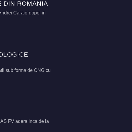
 DIN ROMANIA
ndrei Caraiorgopol in
EOLOGICE
atii sub forma de ONG cu
E
a. AS FV adera inca de la