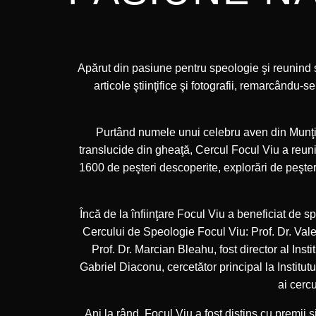
Apărut din pasiune pentru speologie şi reunind st
articole ştiinţifice şi fotografii, remarcându-s
Purtând numele unui celebru aven din Munţii 
translucide din gheaţă, Cercul Focul Viu a reuni
1600 de peşteri descoperite, explorări de peşteri 
Încă de la înfiinţare Focul Viu a beneficiat de sp
Cercului de Speologie Focul Viu: Prof. Dr. Vale
Prof. Dr. Marcian Bleahu, fost director al Insti
Gabriel Diaconu, cercetător principal la Institut
ai cercu
Ani la rând, Focul Viu a fost distins cu premii 