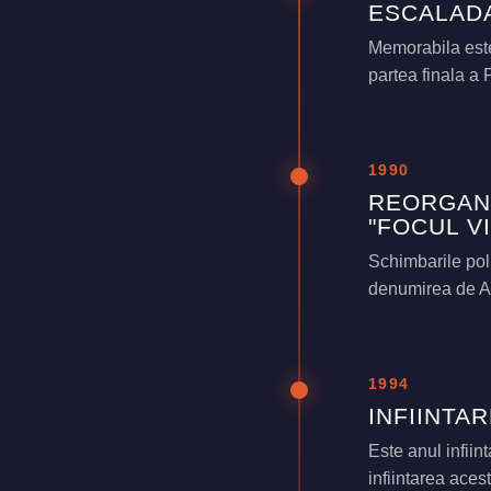
ESCALADA
Memorabila este
partea finala a 
1990
REORGANI
"FOCUL VI
Schimbarile pol
denumirea de As
1994
INFIINTA
Este anul infiin
infiintarea aces