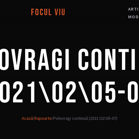
ART
Focul Viu
MOD
OVRAGI CONT
2021\02\05-0
Acasă
/
Rapoarte
/
Polovragi continuă (2021\02\05-07)