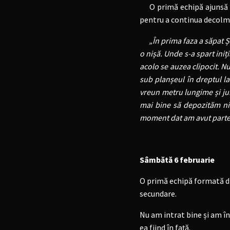
O primă echipă ajunsă ma
pentru a continua decolma
„În prima faza a săpat Ște
o nișă. Unde s-a spart ini
acolo se auzea clipocit. Nu
sub planșeul în dreptul l
vreun metru lungime și ju
mai bine să depozităm ni
moment dat am avut parte 
Sâmbătă 6 februarie
O primă echipă formată di
secundare.
Nu am intrat bine și am înc
ea fiind în față.