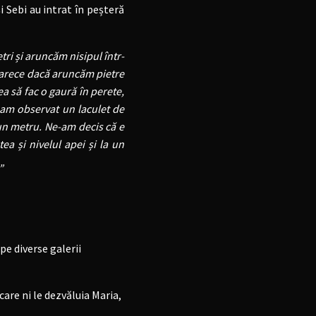
Sebi au intrat în peșteră
tri
și aruncăm nisipul într-
eoarece dacă aruncăm pietre
ea să fac o gaură în perete,
 am observat un laculet de
un metru. Ne-am decis că e
tea
și nivelul apei și la un
 „
e diverse galerii
care ni le dezvăluia Maria,