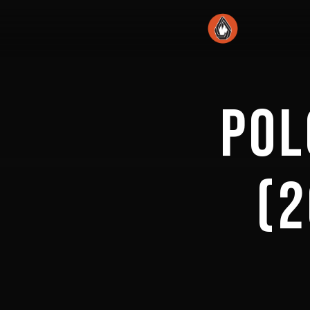
POL
(