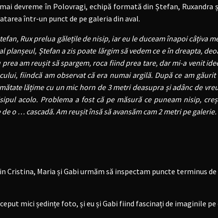
i devreme în Polovragi, echipă formată din Ștefan, Ruxandra și 
tarea într-un punct de pe galeria din aval.
fan, Rux prelua gălețile de nisip, iar eu le duceam înapoi câțiva me
țial planșeul, Ștefan a zis poate lărgim să vedem ce e în dreapta, d
 prea am reușit să spargem, roca fiind prea tare, dar mi-a venit ide
acului, fiindcă am observat că era numai argilă. După ce am găurit
mătate lățime cu un mic horn de 3 metri deasupra și adânc de vre
sipul acolo. Problema a fost că pe măsură ce puneam nisip, creș
de o … cascadă. Am reușit însă să avansăm cam 2 metri pe galerie.
n Cristina, Maria și Gabi urmăm să inspectam puncte terminus de p
eput mici ședințe foto, și eu și Gabi fiind fascinați de imaginile pe 