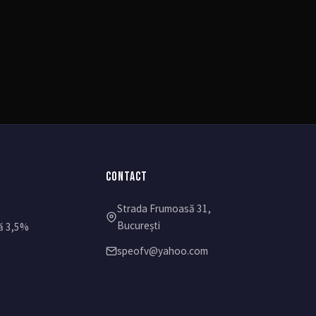
CONTACT
Strada Frumoasă 31,
București
ă 3,5%
speofv@yahoo.com