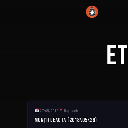
E
27/05/2018
Rapoarte
MUNȚII LEAOTA (2018\05\26)