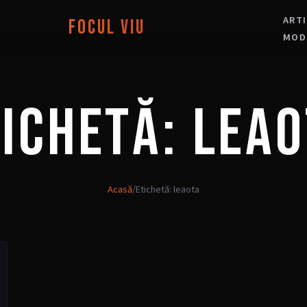
ART
Focul Viu
MOD
TICHETĂ:
LEAO
Acasă
/
Etichetă: leaota