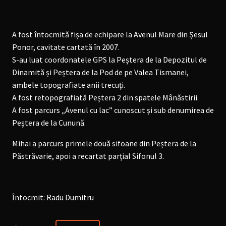
A fost întocmită fișa de echipare la Avenul Mare din Șesul
Ponor, cavitate cartată în 2007.
S-au luat coordonatele GPS la Peștera de la Depozitul de
Dinamită și Peștera de la Pod de pe Valea Tismanei,
ambele topografiate anii trecuți.
A fost retopografiată Peștera 2 din spatele Mânăstirii.
A fost parcurs „Avenul cu lac” cunoscut și sub denumirea de
Peștera de la Cunună.
Mihai a parcurs primele două sifoane din Peștera de la
Păstrăvarie, apoi a recartat parțial Sifonul 3.
Întocmit: Radu Dumitru