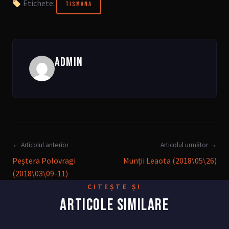
Etichete:
TISMANA
ADMIN
← Articolul anterior
Articolul următor →
Peștera Polovragi
Munții Leaota (2018\05\26)
(2018\03\09-11)
CITEȘTE ȘI
ARTICOLE SIMILARE