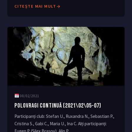
CITEȘTE MAI MULT
08/02/2021
POLOVRAGI CONTINUĂ (2021\02\05-07)
Participanți club: Stefan U., Ruxandra N., Sebastian P.,
Cristina S., Gabi C., Maria U., Ina C. Alți participanți:
Eugen P. (Silex Brasov), Alin P. ...