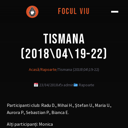
Focul Viu
TISMANA
(2018\04\19-22)
Acasă
/
Rapoarte
/
Tismana (2018\04\19-22)
23/04/2018
✍️ admin
Rapoarte
Participanti club: Radu D., Mihai H., Ștefan U., Maria U.,
Aurora P., Sebastian P., Bianca E.
Alți participanți: Monica