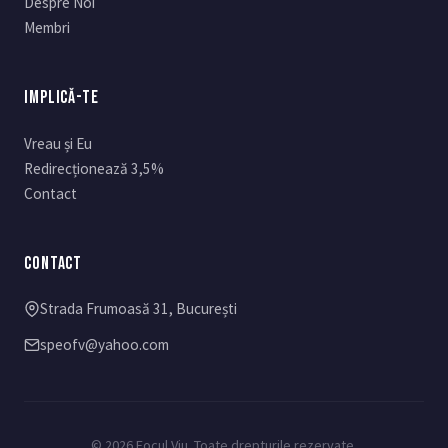
Despre Noi
Membri
IMPLICĂ-TE
Vreau și Eu
Redirecționează 3,5%
Contact
CONTACT
Strada Frumoasă 31, București
speofv@yahoo.com
© 2026 Focul Viu. Toate drepturile rezervate.